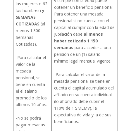
y cumple con la edad puede
las mujeres o 62
obtener un beneficio pensional:
los hombres)
y
Para obtener una mesada
SEMANAS
pensional si no cuenta con el
COTIZADAS
(al
capital al cumplir con la edad de
menos 1.300
jubilación debe
al menos
Semanas
haber cotizado 1.150
Cotizadas).
semanas
para acceder a una
pensión de un (1) salario
-Para calcular el
mínimo legal mensual vigente.
valor de la
mesada
-Para calcular el valor de la
pensional, se
mesada pensional se tiene en
tiene en cuenta
cuenta el capital acumulado del
el el salario
afiliado en su cuenta individual
promedio de los
(lo ahorrado debe cubrir el
últimos 10 años.
110% de 1 SMLMV), la
expectativa de vida y la de sus
-No se podrá
beneficiarios.
pagar mesadas